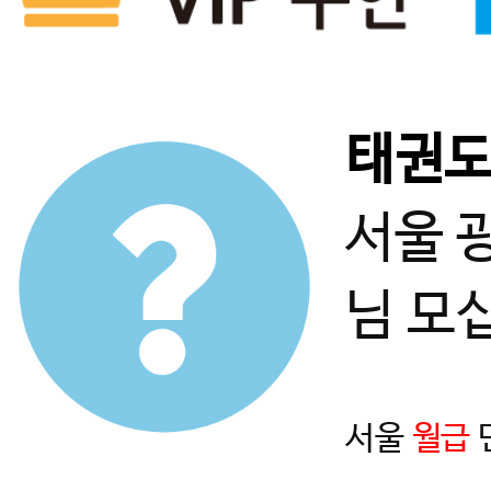
태권
서울 
님 모
서울
월급