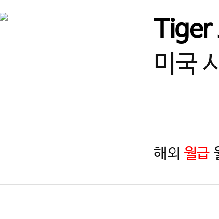
서울
♥강남구 열정적인 사범님 
Tiger
경기
★고양시 덕은동 사범님! 
미국 
경북
[경북/경주] 선수단 및 입시
경기
수원 사범님 모십니다!
해외
월급
월
경기
즐겁게 일하고, 함께 성장할