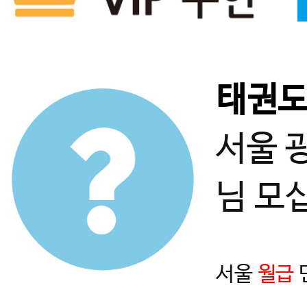
태권
서울 
님 모
서울
월급