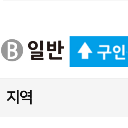
경기
★경기 화성시 동탄1동☆ 
경기
위례 태권도 사범님 구인합니
경기
부천 소사 사범님(남) 채용