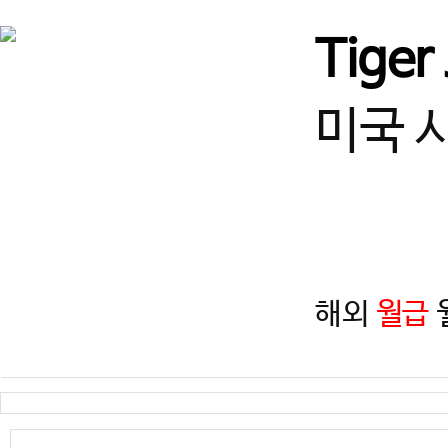
경기
즐겁게 일하고, 함께 성장할
Tiger
경기
(급구) 정사범님, 보조사범님
미국 
서울
서울 광진구 건대 여 사범님,
서울
(송파구)태권도 사범님 모
해외
월급
월
인천
인천 계양구 태권도 정사범님