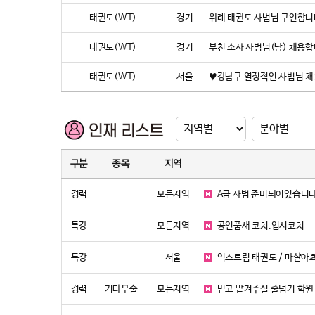
태권도(WT)
경기
위례 태권도 사범님 구인합니다
태권도(WT)
경기
부천 소사 사범님(남) 채용
태권도(WT)
서울
♥강남구 열정적인 사범님 
구분
종목
지역
경력
모든지역
A급 사범 준비되어있습니다
특강
모든지역
공인품새 코치.입시코치
특강
서울
익스트림 태권도 / 마샬아츠
경력
기타무술
모든지역
믿고 맡겨주실 줄넘기 학원