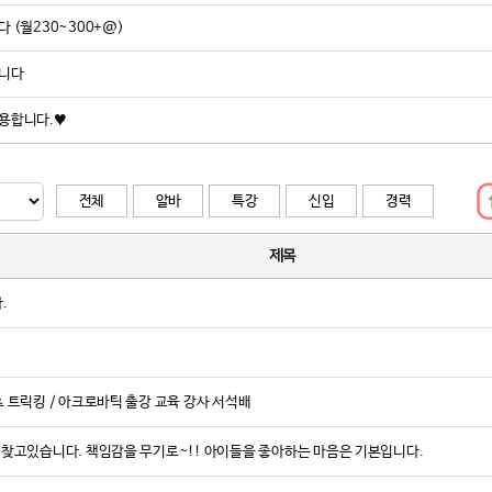
 (월230~300+@)
그는 도장의 브
트너가 바로 멧
합니다
하는 작업이었
이번 프로젝트는
채용합니다.♥
감각으로 현장을
은 세련된 공간
공간’으로 거듭
전체
알바
특강
신입
경력
서 관장은 그 
“구글 리뷰에 
제목
죠. 하지만 새로
8년이 걸렸죠.
.
태권도 산업 전
“잘 되는 도장
준도 바뀌었다.
 트릭킹 / 아크로바틱 출강 교육 강사 서석배
는 것이 관원들
브랜딩과 공간 
 찾고있습니다. 책임감을 무기로~!! 아이들을 좋아하는 마음은 기본입니다.
도장의 품격을 