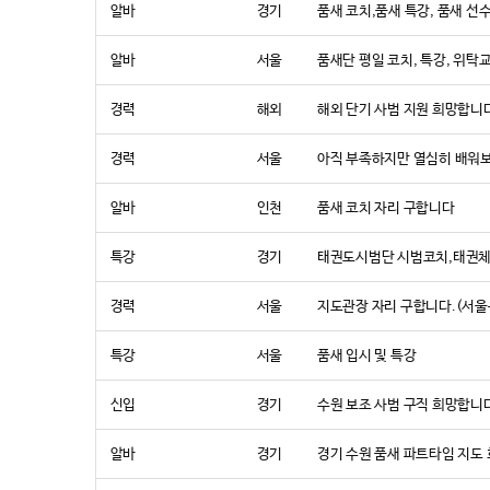
알바
경기
품새 코치,품새 특강, 품새 선
알바
서울
품새단 평일 코치, 특강, 위
경력
해외
해외 단기 사범 지원 희망합니
경력
서울
아직 부족하지만 열심히 배워
알바
인천
품새 코치 자리 구합니다
특강
경기
태권도시범단 시범코치,태권체
경력
서울
지도관장 자리 구합니다.(서울
특강
서울
품새 입시 및 특강
신입
경기
수원 보조 사범 구직 희망합니
알바
경기
경기 수원 품새 파트타임 지도