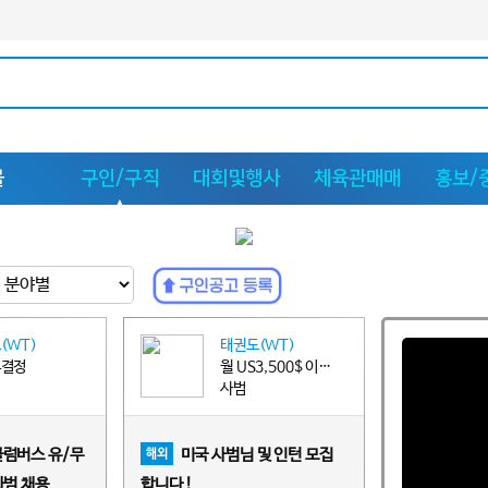
몰
구인/구직
대회및행사
체육관매매
홍보/
(WT)
태권도(WT)
후결정
월 US3,500$ 이상~US4,000$ 이하
사범
콜럼버스 유/무
미국 사범님 및 인턴 모집
해외
사범 채용
합니다 !