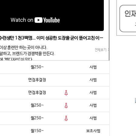
[무카스TV] 수련생만 1천3백명... 이미 성공한 도장을 굳이 뜯어고친 이유?
이상 훈련만 하는 곳이 아니다.
전체보기
말하고, 브랜드가 경쟁력을 만든다.
에 ‘멧디자인’이 있다.
월250~
사범
 태권도장 인테리어 시장에 신드롬을 일으킨 멧디자인이 마침내 해외
다. 첫 무대는 북미. 캐나다 온타리오 주 던다스에 위치한 ‘다이나믹
면접후결정
사범
현석)’가 그 출발점이다. 그 과정을 담은 영상은 무카스 유튜브 채널
공개됐다.
면접후결정
사범
시 토론토에서 3개관을 운영하며 1,300명의 관원생을 보유한 다이
월250~
사범
 이미 지역 내 대표적인 성공 도장이었다.
에 나섰을까?
월250~
사범
대답은 명확했다.
월150~
보조사범
 타이밍이다.”