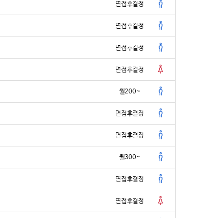
이는 핵심이다.
면접후결정
의 캐나다 프로젝트는 그 가능성을 실증한 시작점이다.
면접후결정
 되고, 콘텐츠가 곧 경쟁력이 되는 시대.
 ‘어떻게 가르치느냐’ 못지않게 ‘어떤 공간에서 가르치느냐’가 중
면접후결정
아니라 필수다.
면접후결정
 시작엔 ‘브랜딩’과 ‘공간 마케팅’이 있다.
을 무카스가 소개한다.
월200~
oes Global: Canada’s Dynamic Taekwondo Reimagined
면접후결정
 무카스 박규태 PD ㅣ pd@mookas.com]
면접후결정
/ http://www.mookas.com 무단전재 및 재배포 금지>
월300~
면접후결정
면접후결정