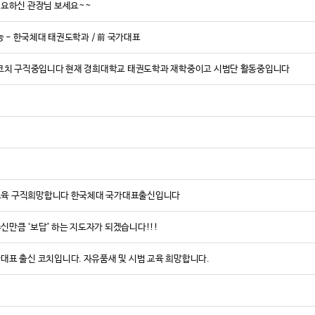
의 경쟁력을 높
필요하신 관장님 보세요~~
이번 멧디자인
능 - 한국체대 태권도학과 / 前 국가대표
공간이 콘텐츠가
이제 태권도장은
 코치 구직중입니다 현재 경희대학교 태권도학과 재학중이고 시범단 활동중입니다
요한 시대다.
이제는 선택이 
변화의 중심, 그
그 변화의 과정
MetDesign G
[무카스미디어 =
탁교육 구직희망합니다 한국체대 국가대표출신입니다
<ⓒ무카스미디어 
주신만큼 ‘보답’ 하는 지도자가 되겠습니다!!!
표 출신 코치입니다. 자유품새 및 시범 교육 희망합니다.