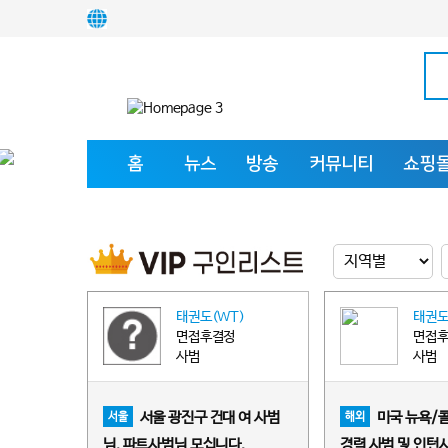
홈
뉴스
방송
커뮤니티
쇼핑
태권도(WT)
태권도
면접후결정
면접
사범
사범
서울 광진구 건대 여 사범
미국 뉴욕/
서울
해외
님, 파트사범님 모십니다.
경력 사범 및 인턴