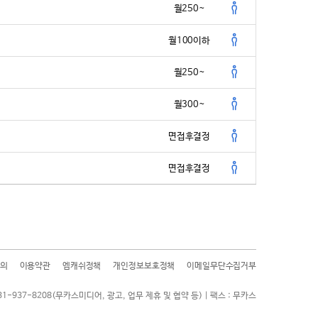
월250~
월100이하
월250~
월300~
면접후결정
면접후결정
의
이용약관
엠캐쉬정책
개인정보보호정책
이메일무단수집거부
31-937-8208(무카스미디어, 광고, 업무 제휴 및 협약 등) | 팩스 : 무카스