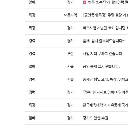
알바
경기
하루 또는 단기 대체인력 
특강
모든지역
[공인품새 특강] 주말 출강 가
특강
경기
파트사범 시범단 코치 입시팀
경력
경기
품새, 입시 잘부탁드립니다~
경력
부산
사범 지리 구하고 있습니다
알바
서울
공인 품새 코치 원합니다.
경력
서울
품새단 평일 코치, 특강, 위
경력
경기
‘겸손’ 한 자세로 임하며 믿어
특강
경기
한국체육대학교,자유품새 국가대
알바
경기
경기도 안산,수원