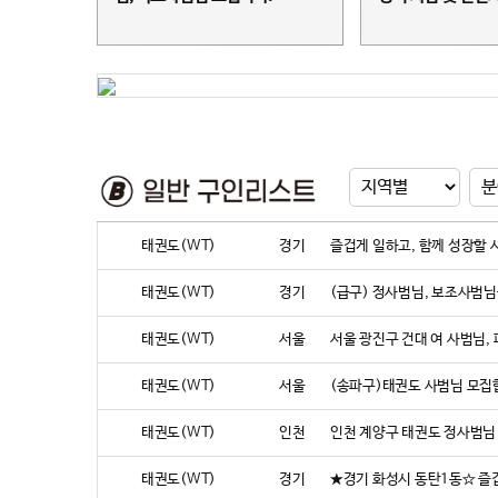
태권도(WT)
경기
즐겁게 일하고, 함께 성장할 
태권도(WT)
경기
(급구) 정사범님, 보조사범님
태권도(WT)
서울
서울 광진구 건대 여 사범님,
태권도(WT)
서울
(송파구)태권도 사범님 모집
태권도(WT)
인천
인천 계양구 태권도 정사범님
태권도(WT)
경기
★경기 화성시 동탄1동☆ 즐