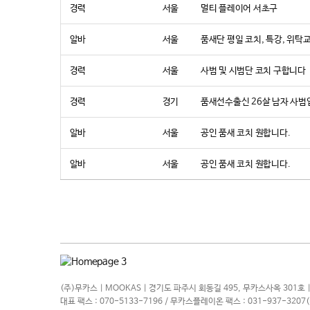
경력
서울
멀티 플레이어 서초구
알바
서울
품새단 평일 코치, 특강, 위
경력
서울
사범 및 시범단 코치 구합니다
경력
경기
품새선수출신 26살 남자 사범
알바
서울
공인 품새 코치 원합니다.
알바
서울
공인 품새 코치 원합니다.
(주)무카스 | MOOKAS | 경기도 파주시 회동길 495, 무카스사옥 301호 |
대표 팩스 : 070-5133-7196 / 무카스플레이온 팩스 : 031-937-320