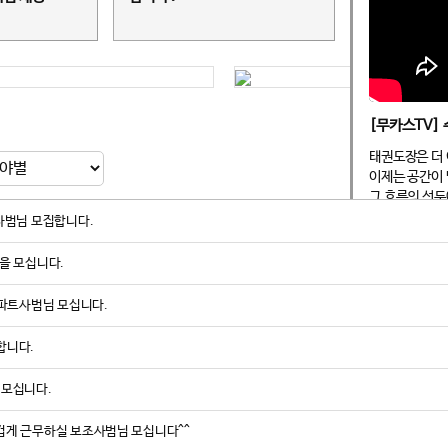
태권도장은 더 
이제는 공간이 
그 흐름의 선두
사범님 모집합니다.
2023년 국내
로 발을 내디뎠
을 모십니다.
태권도(관장 서
을 통해 최초 
 파트사범님 모십니다.
캐나다 대표 도
합니다.
나믹 태권도장은
그런데 왜 변화
 모십니다.
서현석 관장의 
겁게 근무하실 보조사범님 모십니다^^
“지금이 도약의