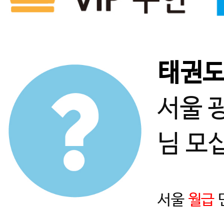
태권
서울 
님 모
서울
월급