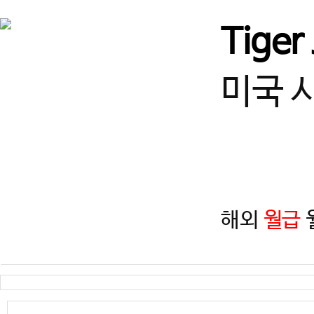
경기
태권도장을 이끌어 갈 지도
Tiger
경기
❤ 의정부 태권도 사범님구합
미국 
경기
★경기도 화성시 동탄1동☆
경기
★★성남★★에서 사범님 모
해외
월급
월
서울
♥강남구 열정적인 사범님 