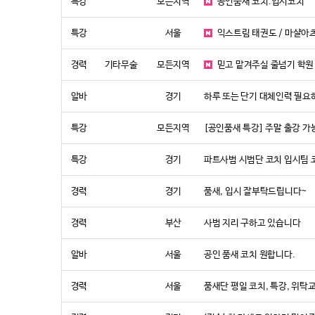
특강
모든지역
공인품새 코치.입시코치
특강
서울
익스트림 태권도 / 마샬아츠
경력
기타무술
모든지역
믿고 맡겨주실 줄넘기 학원
알바
경기
하루 또는 단기 대체인력 필요
특강
모든지역
[공인품새 특강] 주말 출강 가
특강
경기
파트사범 시범단 코치 입시팀
경력
경기
품새, 입시 잘부탁드립니다~
경력
부산
사범 지리 구하고 있습니다
알바
서울
공인 품새 코치 원합니다.
경력
서울
품새단 평일 코치, 특강, 위