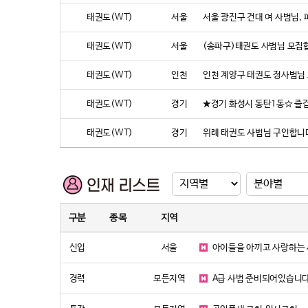
태권도(WT)
서울
서울 광진구 건대 여 사범님,
태권도(WT)
서울
(송파구)태권도 사범님 모집
태권도(WT)
인천
인천 계양구 태권도 정사범님
태권도(WT)
경기
★경기 화성시 동탄1동☆ 즐
태권도(WT)
경기
위례 태권도 사범님 구인합니다
구분
종목
지역
신입
서울
아이들을 아끼고 사랑하는
경력
모든지역
A급 사범 준비되어있습니다