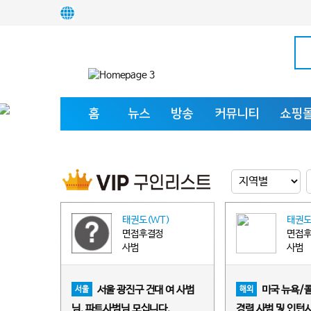
홈
뉴스
방송
커뮤니티
쇼핑
태권도(WT)
태권도
면접후결정
면접
사범
사범
서울 광진구 건대 여 사범
미국 뉴욕/
서울
해외
님, 파트사범님 모십니다.
경력 사범 및 인턴