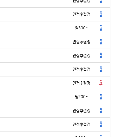
이는 핵심이다.
면접후결정
의 캐나다 프로젝트는 그 가능성을 실증한 시작점이다.
면접후결정
 되고, 콘텐츠가 곧 경쟁력이 되는 시대.
 ‘어떻게 가르치느냐’ 못지않게 ‘어떤 공간에서 가르치느냐’가 중
월300~
면접후결정
아니라 필수다.
 시작엔 ‘브랜딩’과 ‘공간 마케팅’이 있다.
을 무카스가 소개한다.
면접후결정
oes Global: Canada’s Dynamic Taekwondo Reimagined
면접후결정
 무카스 박규태 PD ㅣ pd@mookas.com]
면접후결정
/ http://www.mookas.com 무단전재 및 재배포 금지>
월200~
면접후결정
면접후결정