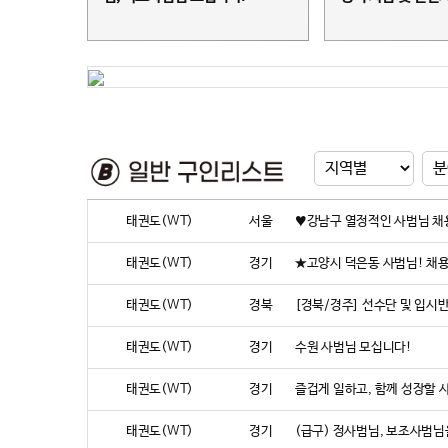
태권도(WT)
서울
♥강남구 열정적인 사범님 채
태권도(WT)
경기
★고양시 덕은동 사범님! 채
태권도(WT)
경북
[경북/경주] 선수단 및 입시반
태권도(WT)
경기
수원 사범님 모십니다!
태권도(WT)
경기
즐겁게 일하고, 함께 성장할 
태권도(WT)
경기
(급구) 정사범님, 보조사범님