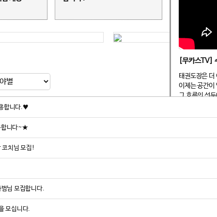
태권도장은 더 
이제는 공간이 
그 흐름의 선두
용합니다.♥
2023년 국내
로 발을 내디뎠
용합니다~★
태권도(관장 서
을 통해 최초 
 코치님 모집!
캐나다 대표 도
나믹 태권도장은
그런데 왜 변화
사범님 모집합니다.
서현석 관장의 
을 모십니다.
“지금이 도약의