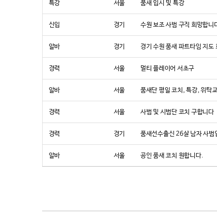
특강
서울
품새 입시 및 특강
신입
경기
수원 보조 사범 구직 희망합니
알바
경기
경기 수원 품새 파트타임 지도
경력
서울
멀티 플레이어 서초구
알바
서울
품새단 평일 코치, 특강, 위
경력
서울
사범 및 시범단 코치 구합니다
경력
경기
품새선수출신 26살 남자 사범
알바
서울
공인 품새 코치 원합니다.