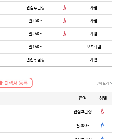
면접후결정
사범
랜딩과 공간 리디자인이 곧 경쟁력이라고 믿었다. 그렇게 선택된 파
디자인. 단순한 인테리어를 넘어 태권도장의 본질과 가치를 재정의
월250~
사범
다.
 낯선 해외 환경에서의 첫 시도였지만, 멧디자인은 일관된 철학과
월250~
사범
 완성했다. 오래된 도장의 흔적은 사라지고, 브랜드의 정체성을 품
이 그 자리를 대신했다. 더 이상 도장은 '수련 공간'만이 아닌 ‘경험
월150~
보조사범
났다.
면접후결정
사범
변화를 체감했다.
‘좋은 도장인데 리모델링이 필요하다’는 평가를 받고, 자존심이 상했
 만든 2관은 단 1년 8개월 만에 500명을 넘겼습니다. 반면 본관은
 인테리어가 이렇게 큰 힘을 줄지 몰랐습니다.”
전체보기
문가 무카스플레이온 한혜진 대표 역시 말했다.
급여
성별
도 막상 가보면 ‘오래된 느낌’이 나는 경우가 많다. 이제는 세대도, 기
 공간도 진화해야 한다. 멋지고 고급스러운 공간에서 수련하고 싶다
면접후결정
의 솔직한 마음 아닐까요?”
월300~
마케팅은 단지 ‘멋을 내기 위한 선택’이 아니다.
높이고, 관원과 학부모의 신뢰를 얻는 전략적 수단이며, 태권도 산업