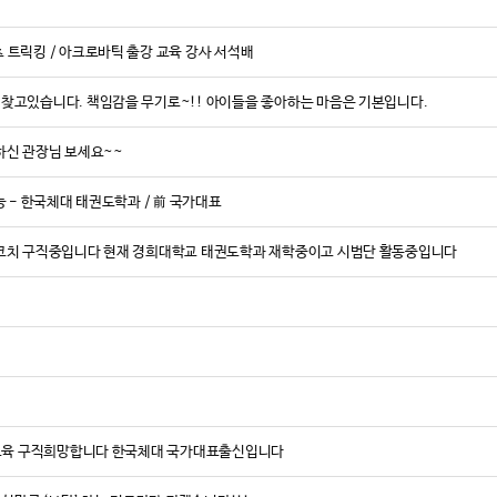
의 경쟁력을 높
이번 멧디자인
 트릭킹 / 아크로바틱 출강 교육 강사 서석배
공간이 콘텐츠가
이제 태권도장은
 찾고있습니다. 책임감을 무기로~!! 아이들을 좋아하는 마음은 기본입니다.
요한 시대다.
하신 관장님 보세요~~
이제는 선택이 
변화의 중심, 그
그 변화의 과정
능 - 한국체대 태권도학과 / 前 국가대표
MetDesign G
 코치 구직중입니다 현재 경희대학교 태권도학과 재학중이고 시범단 활동중입니다
[무카스미디어 =
<ⓒ무카스미디어 
탁교육 구직희망합니다 한국체대 국가대표출신입니다