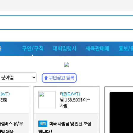
몰
구인/구직
대회및행사
체육관매매
홍보/
(WT)
태권도(WT)
후결정
월 US3,500$ 이상~US4,000$ 이하
사범
콜럼버스 유/무
미국 사범님 및 인턴 모집
해외
사범 채용
합니다 !