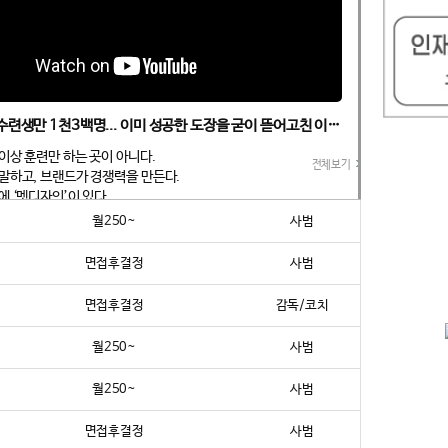
[무카스TV] 수련생만 1천3백명... 이미 성공한 도장을 굳이 뜯어고친 이유?
이상 훈련만 하는 곳이 아니다.
전체보기
말하고, 브랜드가 경쟁력을 만든다.
에 ‘멧디자인’이 있다.
월250~
사범
 태권도장 인테리어 시장에 신드롬을 일으킨 멧디자인이 마침내 해외
다. 첫 무대는 북미. 캐나다 온타리오 주 던다스에 위치한 ‘다이나믹
면접후결정
사범
현석)’가 그 출발점이다. 그 과정을 담은 영상은 무카스 유튜브 채널
공개됐다.
면접후결정
감독/코치
시 토론토에서 3개관을 운영하며 1,300명의 관원생을 보유한 다이
월250~
사범
 이미 지역 내 대표적인 성공 도장이었다.
에 나섰을까?
월250~
사범
대답은 명확했다.
면접후결정
사범
 타이밍이다.”