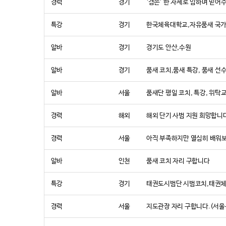
경력
경기
‘겸손’ 한 자세로 임하며 믿어
특강
경기
한국체육대학교,자유품새 국가대
알바
경기
경기도 안산,수원
알바
경기
품새 코치,품새 특강, 품새 선
알바
서울
품새단 평일 코치, 특강, 위
경력
해외
해외 단기 사범 지원 희망합니
경력
서울
아직 부족하지만 열심히 배워
알바
인천
품새 코치 자리 구합니다
특강
경기
태권도시범단 시범코치,태권체
경력
서울
지도관장 자리 구합니다.(서울