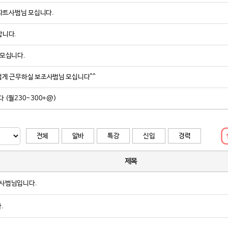
 파트사범님 모십니다.
그는 도장의 브
트너가 바로 멧
합니다.
하는 작업이었
이번 프로젝트는
 모십니다.
감각으로 현장을
은 세련된 공간
겁게 근무하실 보조사범님 모십니다^^
공간’으로 거듭
 (월230~300+@)
서 관장은 그 
“구글 리뷰에 
죠. 하지만 새로
전체
알바
특강
신입
경력
8년이 걸렸죠.
태권도 산업 전
제목
“잘 되는 도장
준도 바뀌었다.
 사범님입니다.
는 것이 관원들
.
브랜딩과 공간 
도장의 품격을 