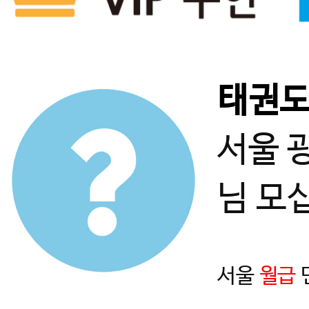
태권
서울 
님 모
서울
월급