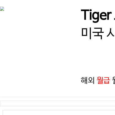
서울
♥강남구 열정적인 사범님 
Tiger
경기
★고양시 덕은동 사범님! 
미국 
경북
[경북/경주] 선수단 및 입시
경기
수원 사범님 모십니다!
해외
월급
월
경기
즐겁게 일하고, 함께 성장할