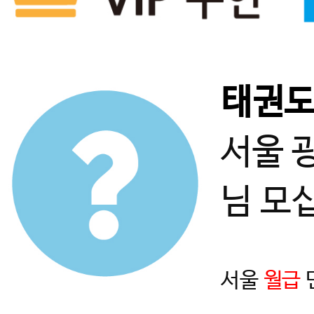
태권
서울 
님 모
서울
월급