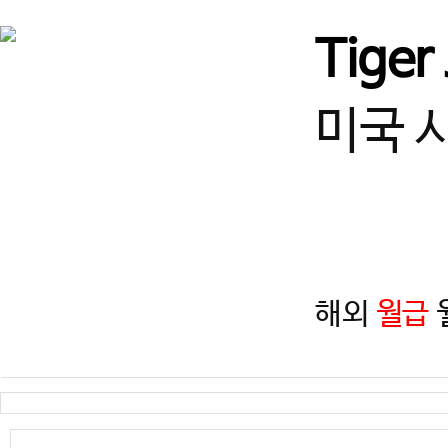
서울
♥강남구 열정적인 사범님 
Tiger
경기
★고양시 덕은동 사범님! 
미국 
경북
[경북/경주] 선수단 및 입시
경기
수원 사범님 모십니다!
해외
월급
월
경기
즐겁게 일하고, 함께 성장할