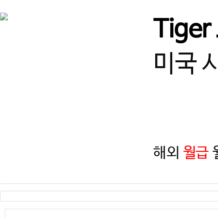
서울
♥강남구 열정적인 사범님 
Tiger
경기
★고양시 덕은동 사범님! 
미국 
경북
[경북/경주] 선수단 및 입시
경기
수원 사범님 모십니다!
해외
월급
월
경기
즐겁게 일하고, 함께 성장할