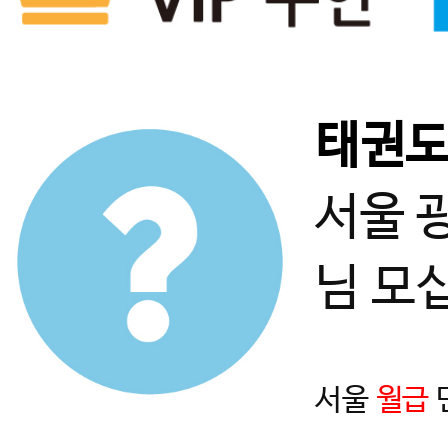
태권
서울 
님 모
서울
월급