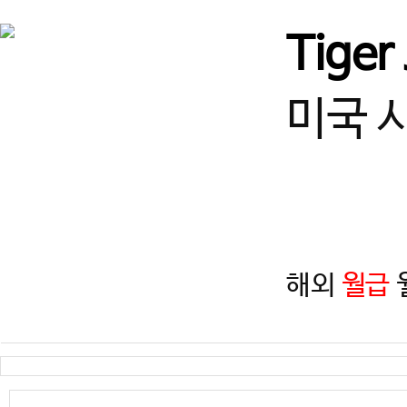
서울
♥강남구 열정적인 사범님 
Tiger
경기
★고양시 덕은동 사범님! 
미국 
경북
[경북/경주] 선수단 및 입시
경기
수원 사범님 모십니다!
해외
월급
월
경기
즐겁게 일하고, 함께 성장할