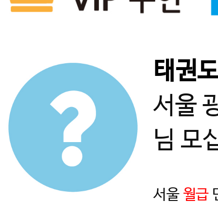
태권
서울 
님 모
서울
월급