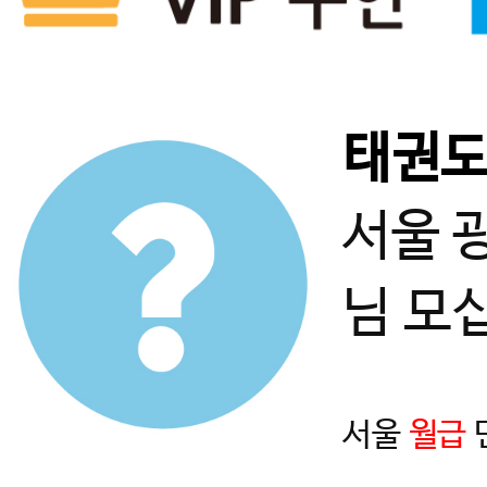
태권
서울 
님 모
서울
월급