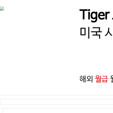
서울
♥강남구 열정적인 사범님 
Tiger
경기
★고양시 덕은동 사범님! 
미국 
경북
[경북/경주] 선수단 및 입시
경기
수원 사범님 모십니다!
해외
월급
월
경기
즐겁게 일하고, 함께 성장할