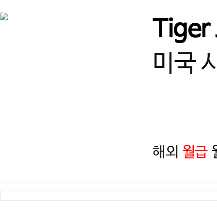
서울
♥강남구 열정적인 사범님 
Tiger
경기
★고양시 덕은동 사범님! 
미국 
경북
[경북/경주] 선수단 및 입시
경기
수원 사범님 모십니다!
해외
월급
월
경기
즐겁게 일하고, 함께 성장할