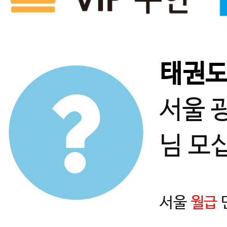
태권
서울 
님 모
서울
월급