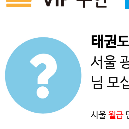
태권
서울 
님 모
서울
월급