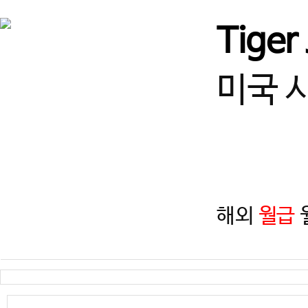
서울
♥강남구 열정적인 사범님 
Tiger
경기
★고양시 덕은동 사범님! 
미국 
경북
[경북/경주] 선수단 및 입시
경기
수원 사범님 모십니다!
해외
월급
월
경기
즐겁게 일하고, 함께 성장할