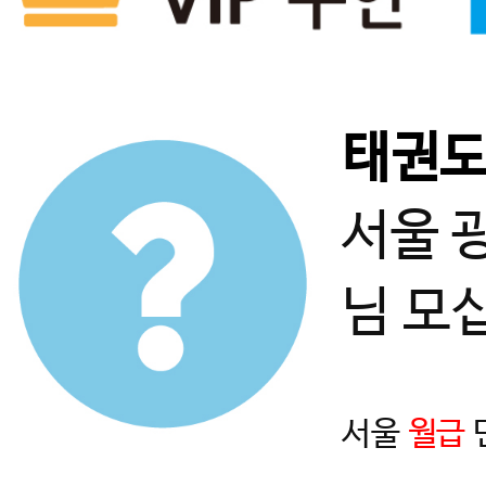
태권
서울 
님 모
서울
월급