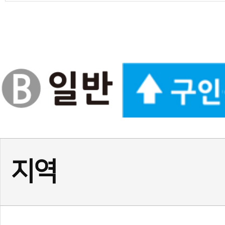
경기
★경기 화성시 동탄1동☆ 
경기
위례 태권도 사범님 구인합니
경기
부천 소사 사범님(남) 채용
서울
♥강남구 열정적인 사범님 