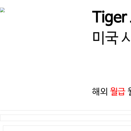
경기
즐겁게 일하고, 함께 성장할
Tiger
경기
(급구) 정사범님, 보조사범님
미국 
서울
서울 광진구 건대 여 사범님,
서울
(송파구)태권도 사범님 모
해외
월급
월
인천
인천 계양구 태권도 정사범님