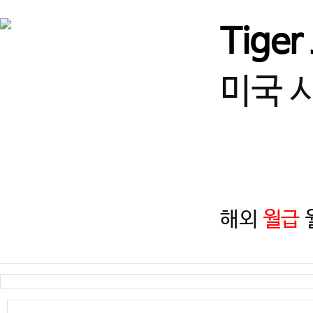
경기
즐겁게 일하고, 함께 성장할
Tiger
경기
(급구) 정사범님, 보조사범님
미국 
서울
서울 광진구 건대 여 사범님,
서울
(송파구)태권도 사범님 모
해외
월급
월
인천
인천 계양구 태권도 정사범님