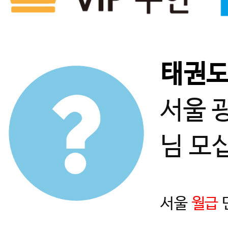
태권
서울 
님 모
서울
월급