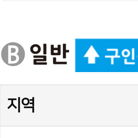
경기
★경기 화성시 동탄1동☆ 
경기
위례 태권도 사범님 구인합니
경기
부천 소사 사범님(남) 채용