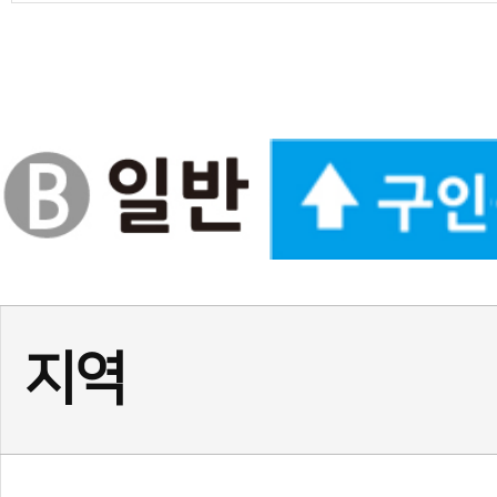
경기
★경기 화성시 동탄1동☆ 
경기
위례 태권도 사범님 구인합니
경기
부천 소사 사범님(남) 채용
서울
♥강남구 열정적인 사범님 