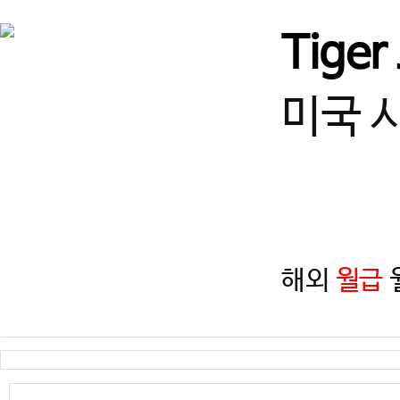
경기
즐겁게 일하고, 함께 성장할
Tiger
경기
(급구) 정사범님, 보조사범님
미국 
서울
서울 광진구 건대 여 사범님,
서울
(송파구)태권도 사범님 모
해외
월급
월
인천
인천 계양구 태권도 정사범님