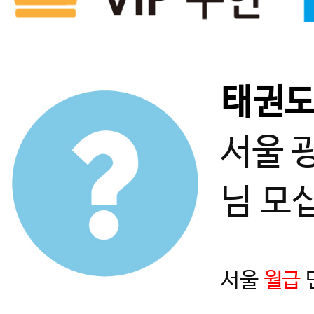
태권
서울 
님 모
서울
월급