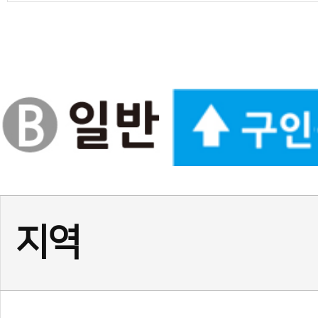
경기
★경기 화성시 동탄1동☆ 
경기
위례 태권도 사범님 구인합니
경기
부천 소사 사범님(남) 채용