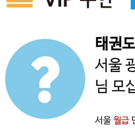
태권
서울 
님 모
서울
월급