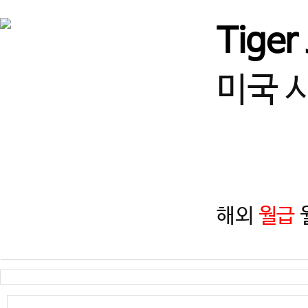
경기
즐겁게 일하고, 함께 성장할
Tiger
경기
(급구) 정사범님, 보조사범님
미국 
서울
서울 광진구 건대 여 사범님,
서울
(송파구)태권도 사범님 모
해외
월급
월
인천
인천 계양구 태권도 정사범님