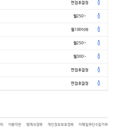
면접후결정
월250~
월100이하
월250~
월300~
면접후결정
면접후결정
의
이용약관
엠캐쉬정책
개인정보보호정책
이메일무단수집거부