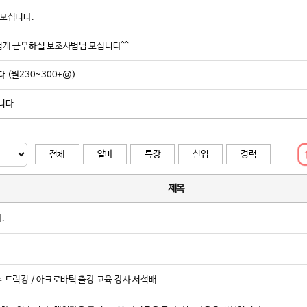
 모십니다.
그는 도장의 브
트너가 바로 멧
겁게 근무하실 보조사범님 모십니다^^
하는 작업이었
이번 프로젝트는
 (월230~300+@)
감각으로 현장을
은 세련된 공간
합니다
공간’으로 거듭
서 관장은 그 
전체
알바
특강
신입
경력
“구글 리뷰에 
죠. 하지만 새로
8년이 걸렸죠.
제목
태권도 산업 전
.
“잘 되는 도장
준도 바뀌었다.
는 것이 관원들
브랜딩과 공간 
 트릭킹 / 아크로바틱 출강 교육 강사 서석배
도장의 품격을 