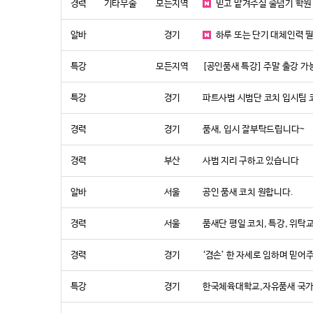
경력
기타무술
모든지역
믿고 맡겨주실 줄넘기 학원
알바
경기
하루 또는 단기 대체인력 
특강
모든지역
[공인품새 특강] 주말 출강 가
특강
경기
파트사범 시범단 코치 입시팀
경력
경기
품새, 입시 잘부탁드립니다~
경력
부산
사범 지리 구하고 있습니다
알바
서울
공인 품새 코치 원합니다.
경력
서울
품새단 평일 코치, 특강, 위
경력
경기
‘겸손’ 한 자세로 임하며 믿어
특강
경기
한국체육대학교,자유품새 국가대