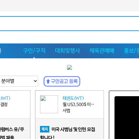
몰
구인/구직
대회및행사
체육관매매
홍보/
(WT)
태권도(WT)
후결정
월 US3,500$ 이상~US4,000$ 이하
사범
콜럼버스 유/무
미국 사범님 및 인턴 모집
해외
사범 채용
합니다 !