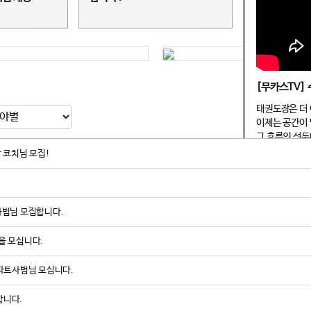
태권도장은 더 
이제는 공간이 
그 흐름의 선두
 코치님 모집!
2023년 국내
로 발을 내디뎠
태권도(관장 서
을 통해 최초 
사범님 모집합니다.
캐나다 대표 도
을 모십니다.
나믹 태권도장은
그런데 왜 변화
 파트사범님 모십니다.
서현석 관장의 
합니다.
“지금이 도약의