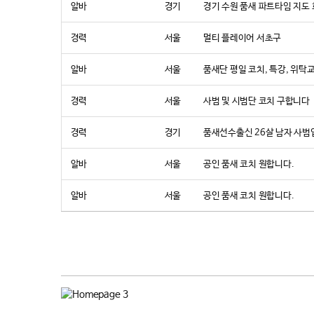
알바
경기
경기 수원 품새 파트타임 지도
경력
서울
멀티 플레이어 서초구
알바
서울
품새단 평일 코치, 특강, 위
경력
서울
사범 및 시범단 코치 구합니다
경력
경기
품새선수출신 26살 남자 사범
알바
서울
공인 품새 코치 원합니다.
알바
서울
공인 품새 코치 원합니다.