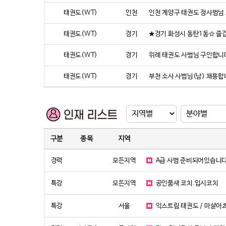
태권도(WT)
인천
인천 계양구 태권도 정사범님
태권도(WT)
경기
★경기 화성시 동탄1동☆ 즐
태권도(WT)
경기
위례 태권도 사범님 구인합니다
태권도(WT)
경기
부천 소사 사범님(남) 채용
구분
종목
지역
경력
모든지역
A급 사범 준비되어있습니다
특강
모든지역
공인품새 코치.입시코치
특강
서울
익스트림 태권도 / 마샬아츠