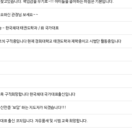
의 경쟁력을 높
 찾고있습니다. 책임감을 무기로~!! 아이들을 좋아하는 마음은 기본입니다.
이번 멧디자인
필요하신 관장님 보세요~~
공간이 콘텐츠가
이제 태권도장은
능 - 한국체대 태권도학과 / 前 국가대표
요한 시대다.
이제는 선택이 
 코치 구직중입니다 현재 경희대학교 태권도학과 재학중이고 시범단 활동중입니다
변화의 중심, 그
그 변화의 과정
MetDesign G
[무카스미디어 =
<ⓒ무카스미디어 
탁교육 구직희망합니다 한국체대 국가대표출신입니다
주신만큼 ‘보답’ 하는 지도자가 되겠습니다!!!
표 출신 코치입니다. 자유품새 및 시범 교육 희망합니다.