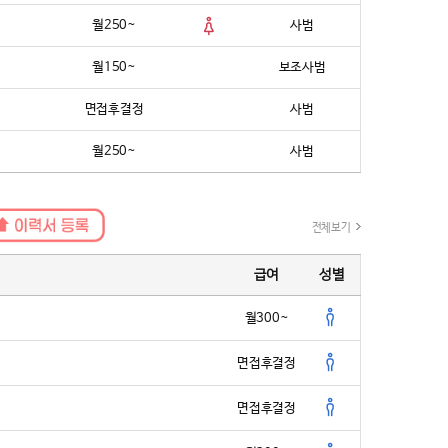
월250~
사범
랜딩과 공간 리디자인이 곧 경쟁력이라고 믿었다. 그렇게 선택된 파
디자인. 단순한 인테리어를 넘어 태권도장의 본질과 가치를 재정의
월150~
보조사범
다.
 낯선 해외 환경에서의 첫 시도였지만, 멧디자인은 일관된 철학과
면접후결정
사범
 완성했다. 오래된 도장의 흔적은 사라지고, 브랜드의 정체성을 품
이 그 자리를 대신했다. 더 이상 도장은 '수련 공간'만이 아닌 ‘경험
월250~
사범
났다.
변화를 체감했다.
‘좋은 도장인데 리모델링이 필요하다’는 평가를 받고, 자존심이 상했
전체보기
 만든 2관은 단 1년 8개월 만에 500명을 넘겼습니다. 반면 본관은
 인테리어가 이렇게 큰 힘을 줄지 몰랐습니다.”
급여
성별
문가 무카스플레이온 한혜진 대표 역시 말했다.
월300~
도 막상 가보면 ‘오래된 느낌’이 나는 경우가 많다. 이제는 세대도, 기
 공간도 진화해야 한다. 멋지고 고급스러운 공간에서 수련하고 싶다
면접후결정
의 솔직한 마음 아닐까요?”
마케팅은 단지 ‘멋을 내기 위한 선택’이 아니다.
면접후결정
높이고, 관원과 학부모의 신뢰를 얻는 전략적 수단이며, 태권도 산업