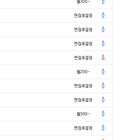
이는 핵심이다.
월300~
의 캐나다 프로젝트는 그 가능성을 실증한 시작점이다.
면접후결정
 되고, 콘텐츠가 곧 경쟁력이 되는 시대.
 ‘어떻게 가르치느냐’ 못지않게 ‘어떤 공간에서 가르치느냐’가 중
면접후결정
아니라 필수다.
면접후결정
 시작엔 ‘브랜딩’과 ‘공간 마케팅’이 있다.
을 무카스가 소개한다.
면접후결정
oes Global: Canada’s Dynamic Taekwondo Reimagined
월200~
 무카스 박규태 PD ㅣ pd@mookas.com]
면접후결정
/ http://www.mookas.com 무단전재 및 재배포 금지>
면접후결정
월300~
면접후결정