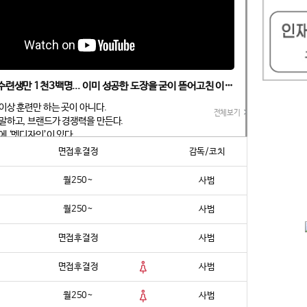
[무카스TV] 수련생만 1천3백명... 이미 성공한 도장을 굳이 뜯어고친 이유?
이상 훈련만 하는 곳이 아니다.
전체보기
말하고, 브랜드가 경쟁력을 만든다.
에 ‘멧디자인’이 있다.
면접후결정
감독/코치
 태권도장 인테리어 시장에 신드롬을 일으킨 멧디자인이 마침내 해외
다. 첫 무대는 북미. 캐나다 온타리오 주 던다스에 위치한 ‘다이나믹
월250~
사범
현석)’가 그 출발점이다. 그 과정을 담은 영상은 무카스 유튜브 채널
공개됐다.
월250~
사범
시 토론토에서 3개관을 운영하며 1,300명의 관원생을 보유한 다이
면접후결정
사범
 이미 지역 내 대표적인 성공 도장이었다.
에 나섰을까?
면접후결정
사범
대답은 명확했다.
월250~
사범
 타이밍이다.”