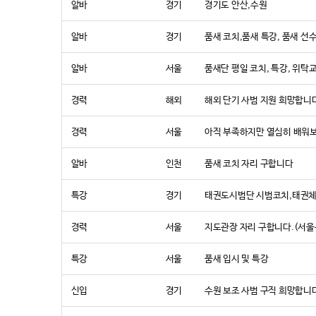
알바
경기
경기도 안산,수원
알바
경기
품새 코치,품새 특강, 품새 선
알바
서울
품새단 평일 코치, 특강, 위
경력
해외
해외 단기 사범 지원 희망합니
경력
서울
아직 부족하지만 열심히 배워
알바
인천
품새 코치 자리 구합니다
특강
경기
태권도시범단 시범코치,태권체
경력
서울
지도관장 자리 구합니다.(서울
특강
서울
품새 입시 및 특강
신입
경기
수원 보조 사범 구직 희망합니