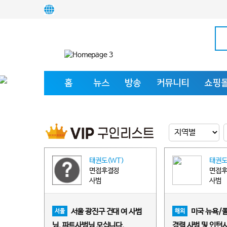
홈
뉴스
방송
커뮤니티
쇼핑
태권도(WT)
태권도
면접후결정
면접
사범
사범
서울 광진구 건대 여 사범
미국 뉴욕/
서울
해외
님, 파트사범님 모십니다.
경력 사범 및 인턴