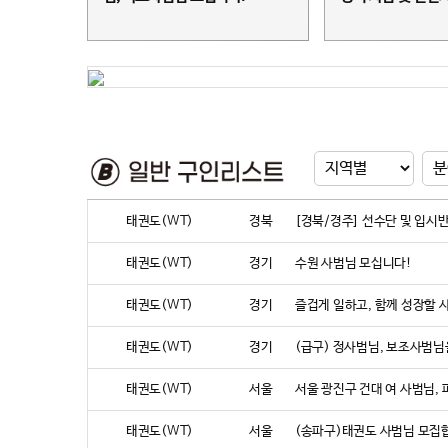
태권도(WT)
경북
[경북/경주] 선수단 및 입시반
태권도(WT)
경기
수원 사범님 모십니다!
태권도(WT)
경기
즐겁게 일하고, 함께 성장할 
태권도(WT)
경기
(급구) 정사범님, 보조사범님
태권도(WT)
서울
서울 광진구 건대 여 사범님,
태권도(WT)
서울
(송파구)태권도 사범님 모집